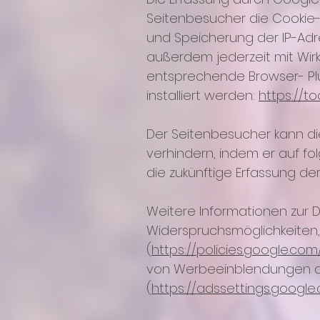
Seitenbesucher die Cookie-E
und Speicherung der IP-Ad
außerdem jederzeit mit Wir
entsprechende Browser- Pl
installiert werden:
https://t
Der Seitenbesucher kann di
verhindern, indem er auf f
die zukünftige Erfassung de
Weitere Informationen zur 
Widerspruchsmöglichkeiten,
(
https://policies.google.com
von Werbeeinblendungen 
(
https://adssettings.googl