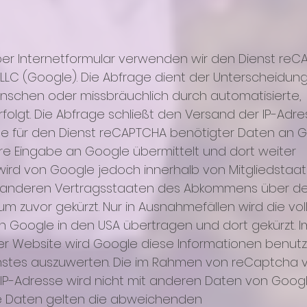
per Internetformular verwenden wir den Dienst re
C (Google). Die Abfrage dient der Unterscheidung
nschen oder missbräuchlich durch automatisierte,
folgt. Die Abfrage schließt den Versand der IP-Adr
le für den Dienst reCAPTCHA benötigter Daten an 
hre Eingabe an Google übermittelt und dort weiter
 wird von Google jedoch innerhalb von Mitgliedstaa
n anderen Vertragsstaaten des Abkommens über d
m zuvor gekürzt. Nur in Ausnahmefällen wird die voll
n Google in den USA übertragen und dort gekürzt. I
ser Website wird Google diese Informationen benutz
enstes auszuwerten. Die im Rahmen von reCaptcha 
 IP-Adresse wird nicht mit anderen Daten von Goog
e Daten gelten die abweichenden