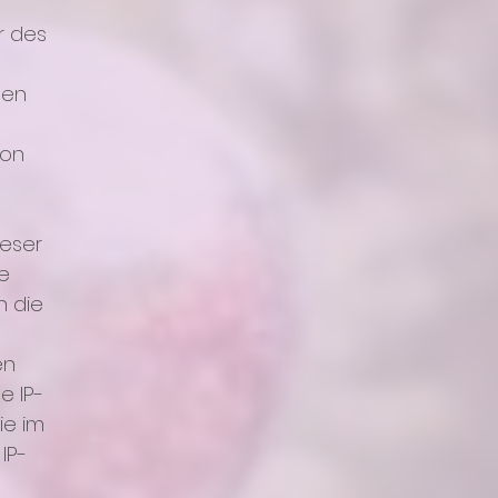
r des
ten
von
ieser
se
h die
en
e IP-
ie im
IP-