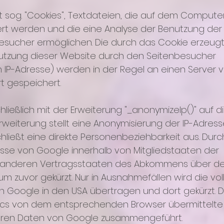
 sog. "Cookies", Textdateien, die auf dem Compute
rt werden und die eine Analyse der Benutzung der
esucher ermöglichen. Die durch das Cookie erzeug
nutzung dieser Website durch den Seitenbesucher
en IP-Adresse) werden in der Regel an einen Server 
t gespeichert.
ließlich mit der Erweiterung "_anonymizeIp()" auf d
weiterung stellt eine Anonymisierung der IP-Adres
hließt eine direkte Personenbeziehbarkeit aus. Durc
esse von Google innerhalb von Mitgliedstaaten der
n anderen Vertragsstaaten des Abkommens über d
m zuvor gekürzt. Nur in Ausnahmefällen wird die voll
n Google in den USA übertragen und dort gekürzt. D
cs von dem entsprechenden Browser übermittelte 
deren Daten von Google zusammengeführt.