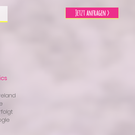
Jetzt anfragen >
ics
reland
te
folgt
ogle