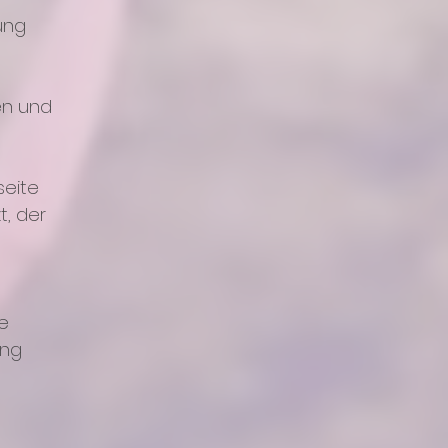
ung
en und
seite
t, der
e
ung