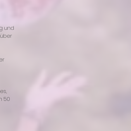
ng und
nüber
er
es,
h 50