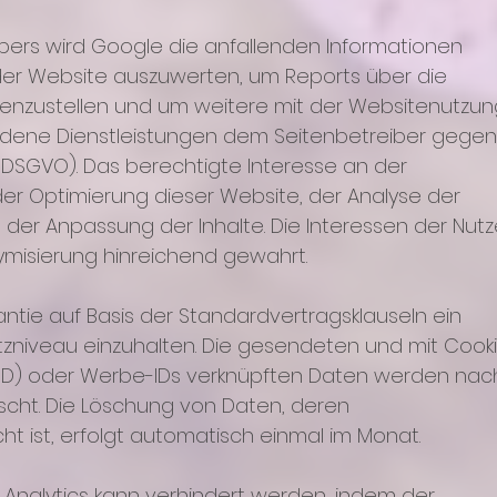
ibers wird Google die anfallenden Informationen
der Website auszuwerten, um Reports über die
enzustellen und um weitere mit der Websitenutzu
ndene Dienstleistungen dem Seitenbetreiber gege
it. f DSGVO). Das berechtigte Interesse an der
der Optimierung dieser Website, der Analyse der
der Anpassung der Inhalte. Die Interessen der Nutz
misierung hinreichend gewahrt.
antie auf Basis der Standardvertragsklauseln ein
iveau einzuhalten. Die gesendeten und mit Cooki
r-ID) oder Werbe-IDs verknüpften Daten werden nac
cht. Die Löschung von Daten, deren
t ist, erfolgt automatisch einmal im Monat.
 Analytics kann verhindert werden, indem der