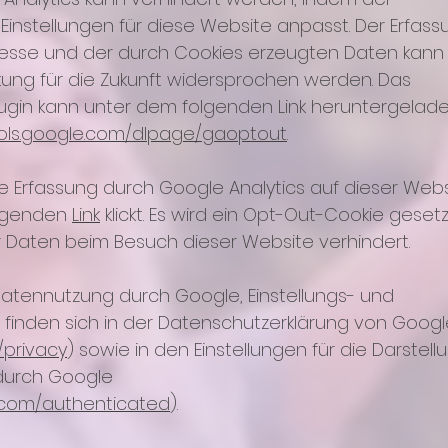
instellungen für diese Website anpasst. Der Erfass
resse und der durch Cookies erzeugten Daten kann
kung für die Zukunft widersprochen werden. Das
ugin kann unter dem folgenden Link heruntergelad
ools.google.com/dlpage/gaoptout
.
e Erfassung durch Google Analytics auf dieser Web
olgenden
Link
klickt. Es wird ein Opt-Out-Cookie gesetz
r Daten beim Besuch dieser Website verhindert.
Datennutzung durch Google, Einstellungs- und
 finden sich in der Datenschutzerklärung von Googl
/privacy
) sowie in den Einstellungen für die Darstell
durch Google
e.com/authenticated
).