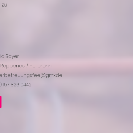
 zu
ia Bayer
 Rappenau / Heilbronn
derbetreuungsfee@gmx.de
) 157 82610442
WhatsApp Chat